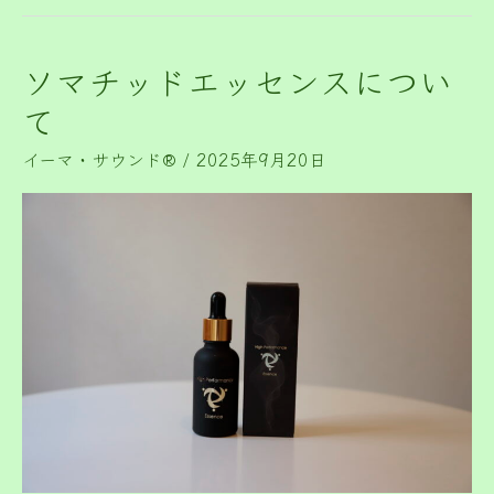
ソマチッドエッセンスについ
ソ
マ
て
チ
イーマ・サウンド®️
/
2025年9月20日
ッ
ド
エ
ッ
セ
ン
ス
に
つ
い
て