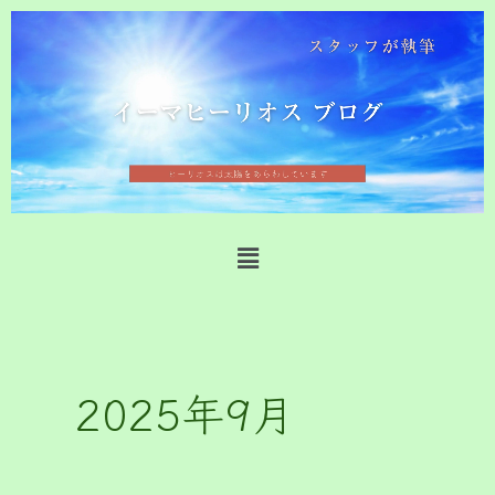
内
容
を
ス
キ
ッ
プ
メ
ニ
ュ
ー
2025年9月