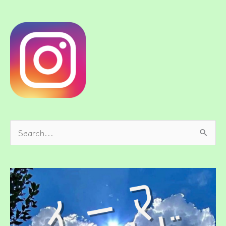
検
索
対
象
: