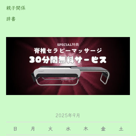
親子関係
辞書
2025年9月
日
月
火
水
木
金
土