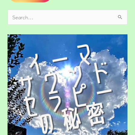
検
索
対
象
: