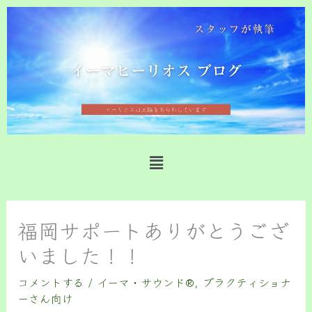
内
容
を
ス
キ
ッ
プ
メ
ニ
ュ
ー
福岡サポートありがとうござ
いました！！
コメントする
/
イーマ・サウンド®️
,
プラクティショナ
ーさん向け