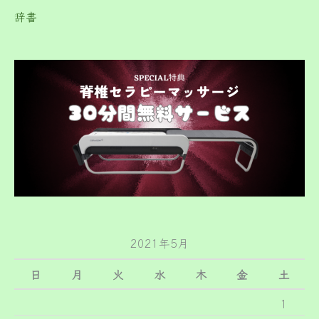
辞書
2021年5月
日
月
火
水
木
金
土
1