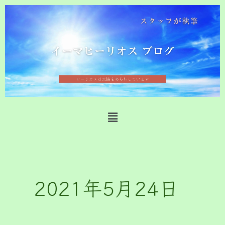
内
容
を
ス
キ
ッ
プ
メ
ニ
ュ
ー
2021年5月24日