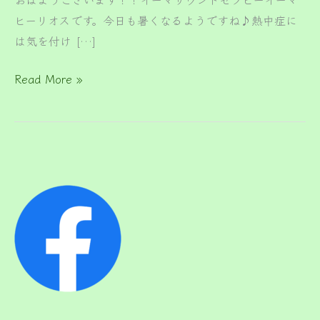
け
ヒーリオスです。今日も暑くなるようですね♪熱中症に
て
は気を付け […]
き
Read More »
ま
す
♪