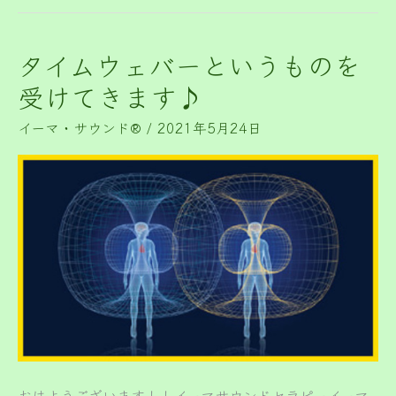
タイムウェバーというものを
タ
イ
受けてきます♪
ム
イーマ・サウンド®️
/
2021年5月24日
ウ
ェ
バ
ー
と
い
う
も
の
を
受
おはようございます！！イーマサウンドセラピーイーマ