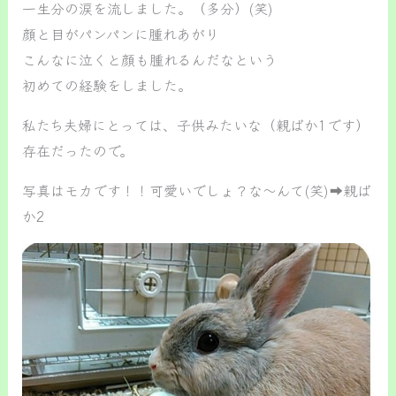
一生分の涙を流しました。（多分）(笑)
顔と目がパンパンに腫れあがり
こんなに泣くと顔も腫れるんだなという
初めての経験をしました。
私たち夫婦にとっては、子供みたいな（親ばか1です）
存在だったので。
写真はモカです！！可愛いでしょ？な～んて(笑)➡親ば
か2