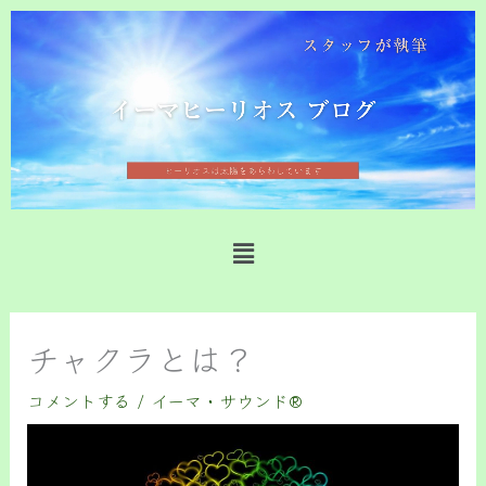
内
容
を
ス
キ
ッ
プ
メ
ニ
ュ
ー
チャクラとは？
コメントする
/
イーマ・サウンド®️