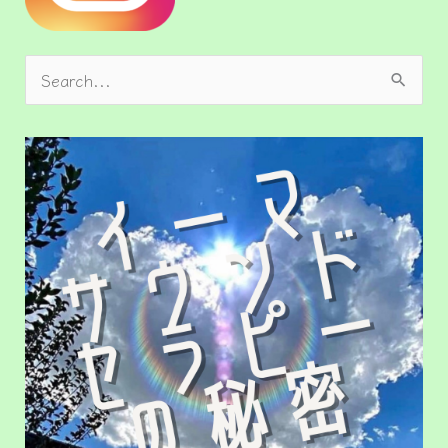
検
索
対
象
: