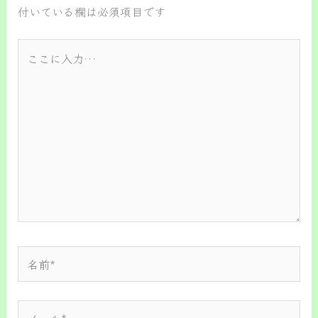
付いている欄は必須項目です
こ
こ
に
入
力…
名
前
*
メ