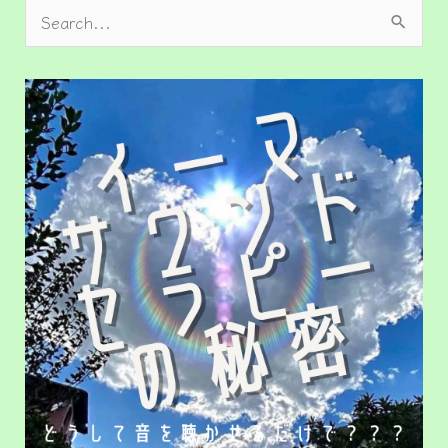
検
索
対
象
: