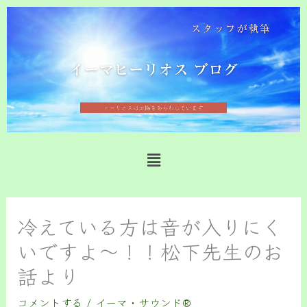
内
容
を
ス
キ
ッ
プ
メ
ニ
ュ
ー
冷えている方は音が入りにく
いですよ～！！松下先生のお
話より
コメントする
/
イーマ・サウンド®️