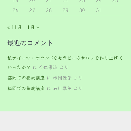
19
20
21
22
23
24
25
26
27
28
29
30
31
« 11月
1月 »
最近のコメント
私がイーマ・サウンド®セラピーのサロンを作り上げて
いったか？
に
今仁豪造
より
福岡での養成講座
に
味岡優子
より
福岡での養成講座
に
石川摩美
より