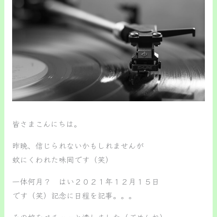
皆さまこんにちは。
昨晩、信じられないかもしれませんが
蚊にくわれた味岡です（笑）
一体何月？ はい２０２１年１２月１５日
です（笑）記念に日程を記事。。。
その蚊をペチッッと潰しました（ごめんね）