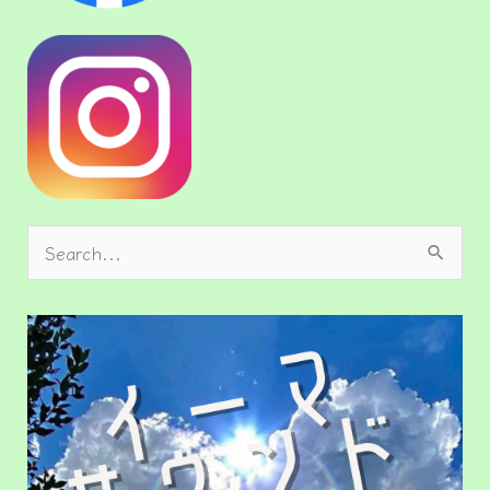
検
索
対
象
: