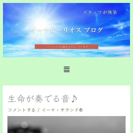
内
容
を
ス
キ
ッ
プ
メ
ニ
ュ
ー
生命が奏でる音♪
コメントする
/
イーマ・サウンド®️