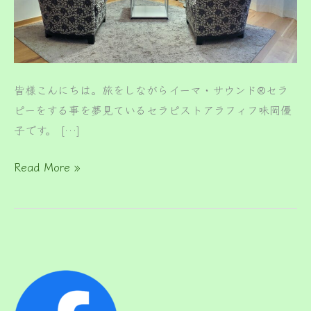
の
サ
ロ
ン
皆様こんにちは。旅をしながらイーマ・サウンド®セラ
を
ピーをする事を夢見ているセラピストアラフィフ味岡優
作
子です。 […]
り
上
Read More »
げ
て
い
っ
た
か
②？