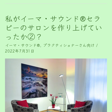
私がイーマ・サウンド®セラ
私
が
ピーのサロンを作り上げてい
イ
ったか②？
ー
イーマ・サウンド®️
,
プラクティショナーさん向け
/
マ・
2022年7月31日
サ
ウ
ン
ド
®
セ
ラ
ピ
ー