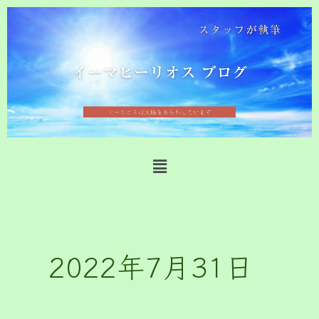
内
容
を
ス
キ
ッ
プ
メ
ニ
ュ
ー
2022年7月31日