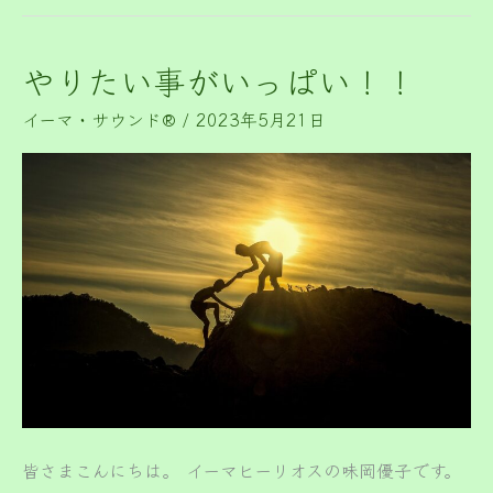
やりたい事がいっぱい！！
や
り
イーマ・サウンド®️
/
2023年5月21日
た
い
事
が
い
っ
ぱ
い！！
皆さまこんにちは。 イーマヒーリオスの味岡優子です。