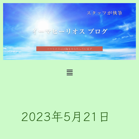
内
容
を
ス
キ
ッ
プ
メ
ニ
ュ
ー
2023年5月21日