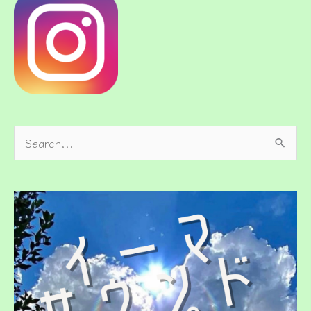
検
索
対
象
: