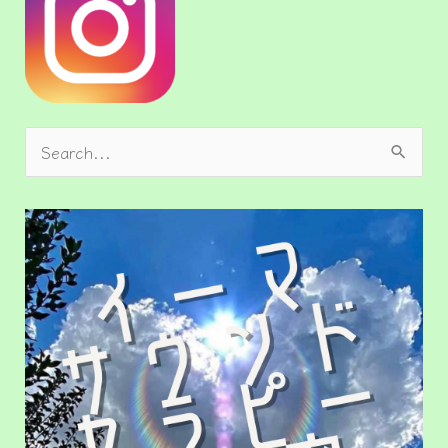
検
索
対
象
: