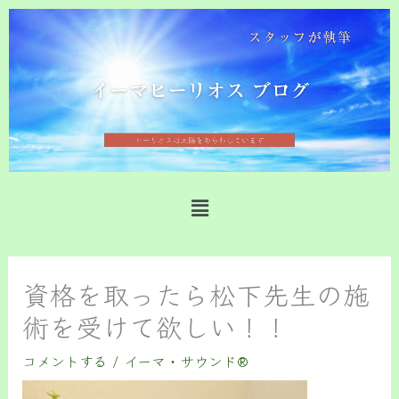
内
容
を
ス
キ
ッ
プ
メ
ニ
ュ
ー
資格を取ったら松下先生の施
術を受けて欲しい！！
コメントする
/
イーマ・サウンド®️