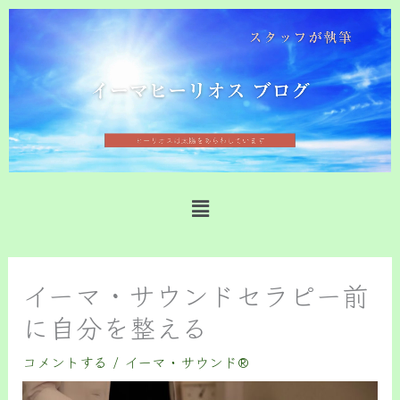
内
容
を
ス
キ
ッ
プ
メ
ニ
ュ
ー
イーマ・サウンドセラピー前
に自分を整える
コメントする
/
イーマ・サウンド®️