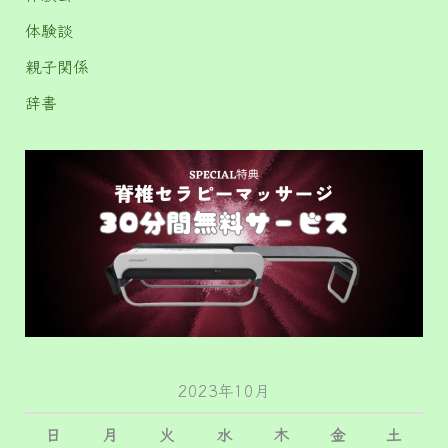
体験談
親子関係
辞書
2023年10月
日
月
火
水
木
金
土